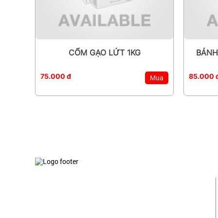
CỐM GẠO LỨT 1KG
BÁNH
75.000 đ
85.000 
Mua