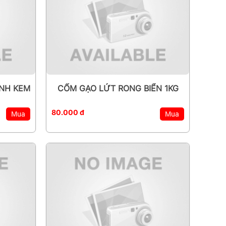
ÁNH KEM
CỐM GẠO LỨT RONG BIỂN 1KG
80.000 đ
Mua
Mua