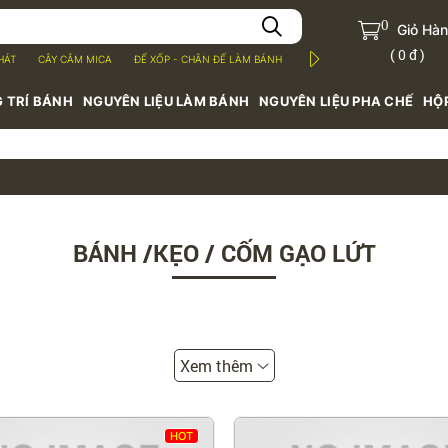
0
Giỏ Hà
(
0 đ
)
HÁT
CÂY CẮM MICA
ĐẾ XỐP - CHÂN ĐẾ LÀM BÁNH
MỨT TRÁI CÂY
BỘT
S
 TRÍ BÁNH
NGUYÊN LIỆU LÀM BÁNH
NGUYÊN LIỆU PHA CHẾ
HỘ
BÁNH /KẸO / CỐM GẠO LỨT
Xem thêm
HOT