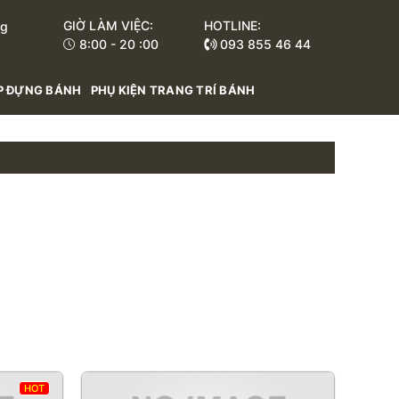
GIỜ LÀM VIỆC:
HOTLINE:
ng
8:00 - 20 :00
093 855 46 44
INH TỐ
ĐUÔI INOX BẮT HOA - KÉO GẤP BÔNG - DÙ INOX
MÀU NƯỚC / MÀU DẦU / M
P ĐỰNG BÁNH
PHỤ KIỆN TRANG TRÍ BÁNH
HOT