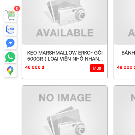
0
KẸO MARSHMALLOW ERKO- GÓI
BÁNH
500GR ( LOẠI VIÊN NHỎ NHANH
TAN)
46.000 đ
48.000 
Mua