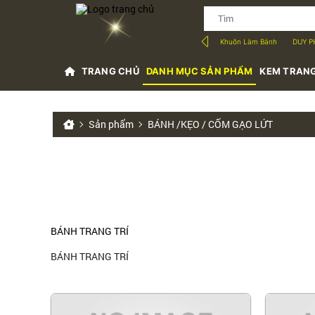
Khuôn Làm Bánh
DUY P
TRANG CHỦ
DANH MỤC SẢN PHẨM
KEM TRANG
Sản phẩm
BÁNH /KẸO / CỐM GẠO LỨT
BÁNH TRANG TRÍ
BÁNH TRANG TRÍ