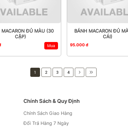
 MACARON ĐỦ MÀU (30
BÁNH MACARON ĐỦ MÀ
CẶP)
CÁI)
đ
95.000 đ
Mua
1
2
3
4
Chính Sách & Quy Định
Chính Sách Giao Hàng
Đổi Trả Hàng 7 Ngày