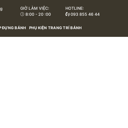
GIỜ LÀM VIỆC:
HOTLINE:
ng
8:00 - 20 :00
093 855 46 44
INH TỐ
ĐUÔI INOX BẮT HOA - KÉO GẤP BÔNG - DÙ INOX
MÀU NƯỚC / MÀU DẦU / M
P ĐỰNG BÁNH
PHỤ KIỆN TRANG TRÍ BÁNH