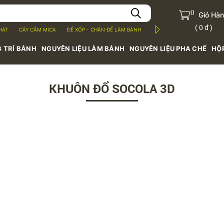
0
Giỏ Hà
(
0 đ
)
HÁT
CÂY CẮM MICA
ĐẾ XỐP - CHÂN ĐẾ LÀM BÁNH
MỨT TRÁI CÂY
BỘT
S
 TRÍ BÁNH
NGUYÊN LIỆU LÀM BÁNH
NGUYÊN LIỆU PHA CHẾ
HỘ
KHUÔN ĐỔ SOCOLA 3D