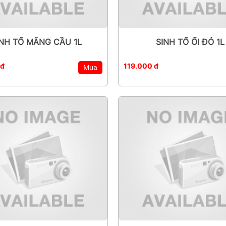
INH TỐ MÃNG CẦU 1L
SINH TỐ ỔI ĐỎ 1L
 đ
119.000 đ
Mua