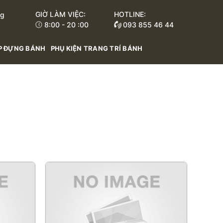
GIỜ LÀM VIỆC:
HOTLINE:
ng
8:00 - 20 :00
093 855 46 44
INH TỐ
ĐUÔI INOX BẮT HOA - KÉO GẤP BÔNG - DÙ INOX
MÀU NƯỚC / MÀU DẦU / M
P ĐỰNG BÁNH
PHỤ KIỆN TRANG TRÍ BÁNH