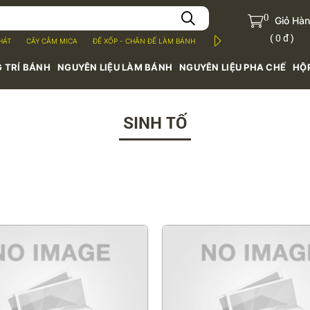
0
Giỏ Hà
(
0 đ
)
HÁT
CÂY CẮM MICA
ĐẾ XỐP - CHÂN ĐẾ LÀM BÁNH
MỨT TRÁI CÂY
BỘT
S
 TRÍ BÁNH
NGUYÊN LIỆU LÀM BÁNH
NGUYÊN LIỆU PHA CHẾ
HỘ
SINH TỐ