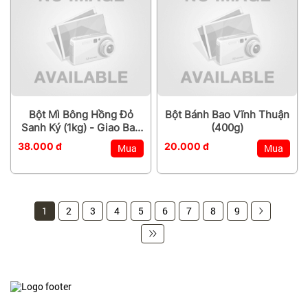
Bột Mì Bông Hồng Đỏ
Bột Bánh Bao Vĩnh Thuận
Sanh Ký (1kg) - Giao Bao
(400g)
Bì Ngẫu Nhiên
38.000 đ
20.000 đ
Mua
Mua
1
2
3
4
5
6
7
8
9