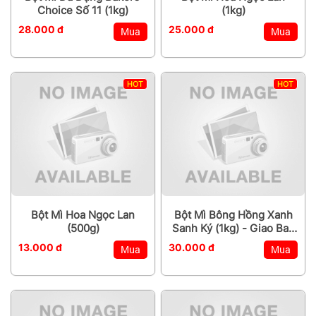
Choice Số 11 (1kg)
(1kg)
28.000 đ
25.000 đ
Mua
Mua
HOT
HOT
Bột Mì Hoa Ngọc Lan
Bột Mì Bông Hồng Xanh
(500g)
Sanh Ký (1kg) - Giao Bao
Bì Ngẫu Nhiên
13.000 đ
30.000 đ
Mua
Mua