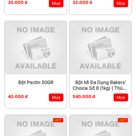
35.000 đ
32.000 đ
Mua
Mua
Bột Pectin 50GR
Bột Mì Đa Dụng Bakers’
Choice Số 8 (1kg) ( Thùng
20kg)
40.000 đ
540.000 đ
Mua
Mua
HOT
HOT