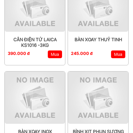
CÂN ĐIỆN TỬ LAICA
BÀN XOAY THUỶ TINH
KS1016 -3KG
390.000 đ
245.000 đ
Mua
Mua
BÀN XOAY INOX
BÌNH XỊT PHUN SƯƠNG