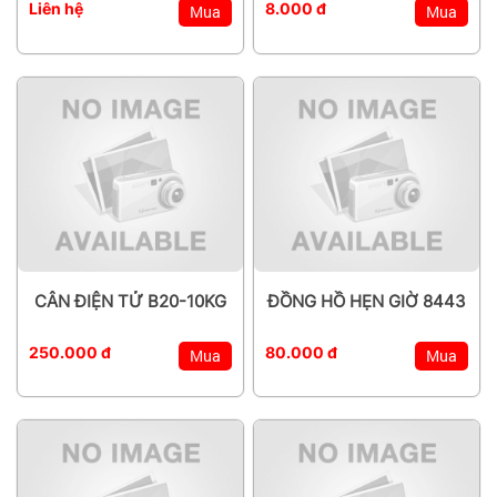
Liên hệ
8.000 đ
Mua
Mua
CÂN ĐIỆN TỬ B20-10KG
ĐỒNG HỒ HẸN GIỜ 8443
250.000 đ
80.000 đ
Mua
Mua